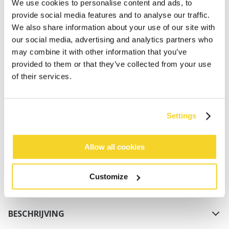
We use cookies to personalise content and ads, to
provide social media features and to analyse our traffic.
We also share information about your use of our site with
our social media, advertising and analytics partners who
may combine it with other information that you’ve
provided to them or that they’ve collected from your use
of their services.
IN WINKELWAGEN
Settings
Bestellingen die op werkdagen vóór 12:00 uur
worden geplaatst, worden dezelfde dag verzonden
Gratis verzending voor orders boven € 50,- binnen
Allow all cookies
NL
Binnen 30 dagen retourneren
Customize
BESCHRIJVING