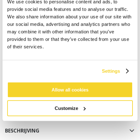
We use cookies to personalise content and ads, to
provide social media features and to analyse our traffic.
We also share information about your use of our site with
our social media, advertising and analytics partners who
may combine it with other information that you’ve
provided to them or that they’ve collected from your use
of their services.
IN WINKELWAGEN
Settings
Bestellingen die op werkdagen vóór 12:00 uur
worden geplaatst, worden dezelfde dag verzonden
Gratis verzending voor orders boven € 50,- binnen
Allow all cookies
NL
Binnen 30 dagen retourneren
Customize
BESCHRIJVING