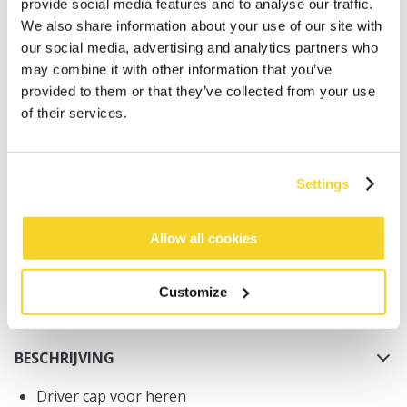
provide social media features and to analyse our traffic.
We also share information about your use of our site with
our social media, advertising and analytics partners who
may combine it with other information that you’ve
provided to them or that they’ve collected from your use
of their services.
IN WINKELWAGEN
Settings
Bestellingen die op werkdagen vóór 12:00 uur
worden geplaatst, worden dezelfde dag verzonden
Gratis verzending voor orders boven € 50,- binnen
Allow all cookies
NL
Binnen 30 dagen retourneren
Customize
BESCHRIJVING
Driver cap voor heren