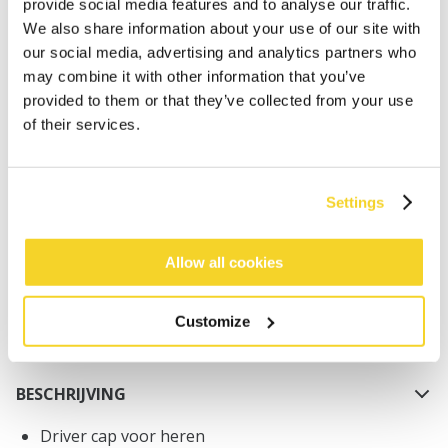
provide social media features and to analyse our traffic.
We also share information about your use of our site with
our social media, advertising and analytics partners who
may combine it with other information that you’ve
provided to them or that they’ve collected from your use
of their services.
IN WINKELWAGEN
Settings
Bestellingen die op werkdagen vóór 12:00 uur
worden geplaatst, worden dezelfde dag verzonden
Gratis verzending voor orders boven € 50,- binnen
Allow all cookies
NL
Binnen 30 dagen retourneren
Customize
BESCHRIJVING
Driver cap voor heren