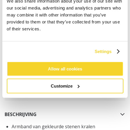
We also share information about your use of our site with
our social media, advertising and analytics partners who
may combine it with other information that you’ve
provided to them or that they’ve collected from your use
of their services.
IN WINKELWAGEN
Settings
Bestellingen die op werkdagen vóór 12:00 uur
worden geplaatst, worden dezelfde dag verzonden
Allow all cookies
Gratis verzending voor orders boven € 50,- binnen
NL
Customize
Binnen 30 dagen retourneren
BESCHRIJVING
Armband van gekleurde stenen kralen