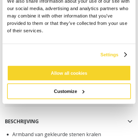
We also share information about your use of our site with
our social media, advertising and analytics partners who
may combine it with other information that you’ve
provided to them or that they’ve collected from your use
of their services.
IN WINKELWAGEN
Settings
Bestellingen die op werkdagen vóór 12:00 uur
worden geplaatst, worden dezelfde dag verzonden
Allow all cookies
Gratis verzending voor orders boven € 50,- binnen
NL
Customize
Binnen 30 dagen retourneren
BESCHRIJVING
Armband van gekleurde stenen kralen