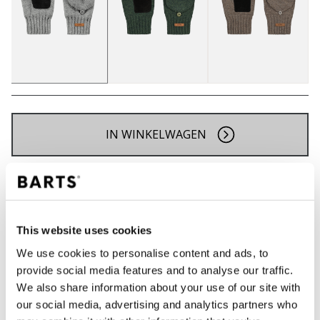
IN WINKELWAGEN
Bestellingen die op werkdagen vóór 12:00 uur
worden geplaatst, worden dezelfde dag verzonden
Gratis verzending voor orders boven € 50,- binnen
This website uses cookies
NL
We use cookies to personalise content and ads, to
Binnen 30 dagen retourneren
provide social media features and to analyse our traffic.
We also share information about your use of our site with
our social media, advertising and analytics partners who
BESCHRIJVING