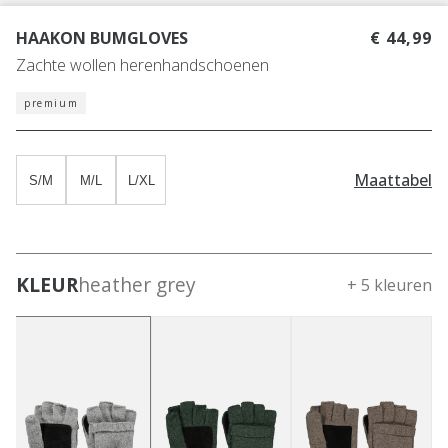
HAAKON BUMGLOVES
€ 44,99
Zachte wollen herenhandschoenen
premium
Maattabel
S/M
M/L
L/XL
KLEUR
heather grey
+ 5 kleuren