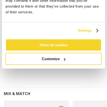
may combine it with other information that you’ve
provided to them or that they’ve collected from your use
Vingerloze wanten
of their services.
100% zachte wol
Gevoerd met 100% polyester fleece
Mogelijkheid om de vingers te bedekken
Settings
Leren patch op de handpalm voor extra grip
Combineer met de Haakon Beanie of Haakon
Turnup
Allow all cookies
Customize
MATERIAAL EN DETAILS
MIX & MATCH