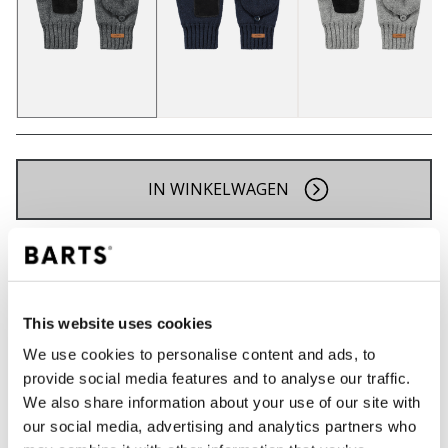
IN WINKELWAGEN
Bestellingen die op werkdagen vóór 12:00 uur
worden geplaatst, worden dezelfde dag verzonden
Gratis verzending voor orders boven € 50,- binnen
This website uses cookies
NL
We use cookies to personalise content and ads, to
Binnen 30 dagen retourneren
provide social media features and to analyse our traffic.
We also share information about your use of our site with
our social media, advertising and analytics partners who
BESCHRIJVING