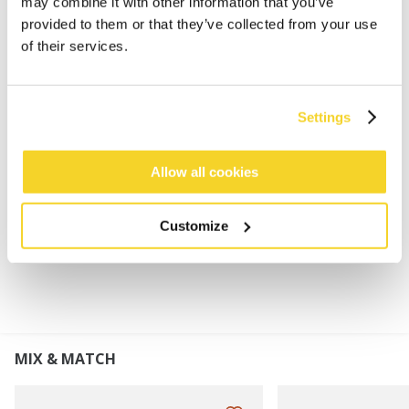
may combine it with other information that you’ve
provided to them or that they’ve collected from your use
Vingerloze wanten
of their services.
100% zachte wol
Gevoerd met 100% polyester fleece
Mogelijkheid om de vingers te bedekken
Settings
Leren patch op de handpalm voor extra grip
Combineer met de Haakon Beanie of Haakon
Turnup
Allow all cookies
Customize
MATERIAAL EN DETAILS
MIX & MATCH