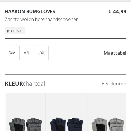
HAAKON BUMGLOVES
€ 44,99
Zachte wollen herenhandschoenen
premium
Maattabel
S/M
M/L
L/XL
KLEUR
charcoal
+ 5 kleuren