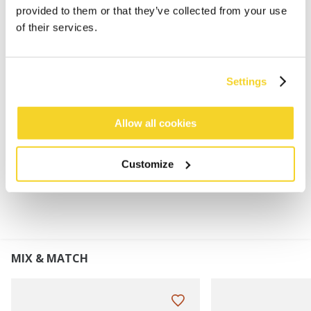
85% gerecycled polyester
provided to them or that they’ve collected from your use
Zeer zacht en warm
of their services.
Franjes aan de onderkant
Dit product krijgt geleidelijk een pluizig uiterlijk,
houd er rekening mee dat dit kan achterblijven op je
Settings
kleding
Afmetingen: 180 x 35 cm (lengte x breedte)
Allow all cookies
MATERIAAL EN DETAILS
Customize
MIX & MATCH