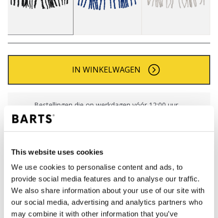
IN WINKELWAGEN
Bestellingen die op werkdagen vóór 12:00 uur
worden geplaatst, worden dezelfde dag verzonden
Gratis verzending voor orders boven € 50,- binnen
NL
This website uses cookies
Binnen 30 dagen retourneren
We use cookies to personalise content and ads, to
provide social media features and to analyse our traffic.
We also share information about your use of our site with
BESCHRIJVING
our social media, advertising and analytics partners who
Klassieke BARTS sjaal dames
may combine it with other information that you’ve