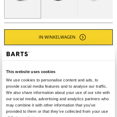
IN WINKELWAGEN
Bestellingen die op werkdagen vóór 12:00 uur
worden geplaatst, worden dezelfde dag verzonden
Gratis verzending voor orders boven € 50,- binnen
This website uses cookies
NL
We use cookies to personalise content and ads, to
Binnen 30 dagen retourneren
provide social media features and to analyse our traffic.
We also share information about your use of our site with
our social media, advertising and analytics partners who
BESCHRIJVING
may combine it with other information that you’ve
provided to them or that they’ve collected from your use
Zachte oorwarmers