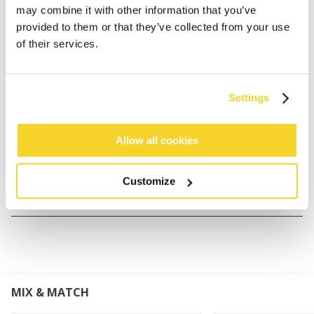
may combine it with other information that you’ve
provided to them or that they’ve collected from your use
of their services.
BESCHRIJVING
Vrouwen beanie
50% gerecycled polyester
Settings
Fleece gevoerd bij de hoofdband voor extra comfort
en warmte
Allow all cookies
Hoogte omslag: 7 cm
Customize
MATERIAAL EN DETAILS
MIX & MATCH