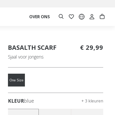
OVER ONS
BASALTH SCARF
€ 29,99
Sjaal voor jongens
One Size
KLEUR
blue
+ 3 kleuren