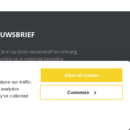
EUWSBRIEF
f je in op onze nieuwsbrief en ontvang
rting op je volgende bestelling
OK
Allow all cookies
yse our traffic.
 analytics
Ik ga akkoord met de
privacy policy
.
Customize
y’ve collected