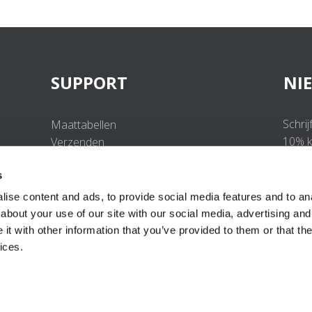
SUPPORT
NI
Schrij
Maattabellen
10% ko
Verzenden
Retourneren
s
Veelgestelde vragen
Contact
ise content and ads, to provide social media features and to anal
UV-Beschermingsnorm
about your use of our site with our social media, advertising and
B2B Portal Login
t with other information that you’ve provided to them or that the
Privacy Policy
ices.
Algemene voorwaarden
Productconformiteit