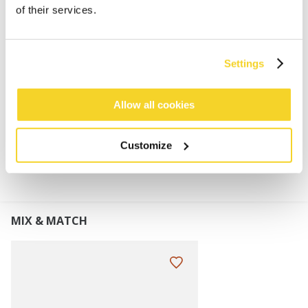
65% gerecycled polyester
of their services.
Zacht en rekbaar
Afmetingen: 140 x 16 cm (lengte x breedte)
Perfect te combineren met de Basalth Beanie,
Settings
Andesi Beanie of Haxley Beanie
Allow all cookies
MATERIAAL EN DETAILS
Customize
MIX & MATCH