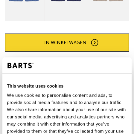
IN WINKELWAGEN
Bestellingen die op werkdagen vóór 12:00 uur
worden geplaatst, worden dezelfde dag verzonden
Gratis verzending voor orders boven € 50,- binnen
NL
This website uses cookies
Binnen 30 dagen retourneren
We use cookies to personalise content and ads, to
provide social media features and to analyse our traffic.
We also share information about your use of our site with
our social media, advertising and analytics partners who
BESCHRIJVING
may combine it with other information that you’ve
Sjaal voor jongens
provided to them or that they’ve collected from your use