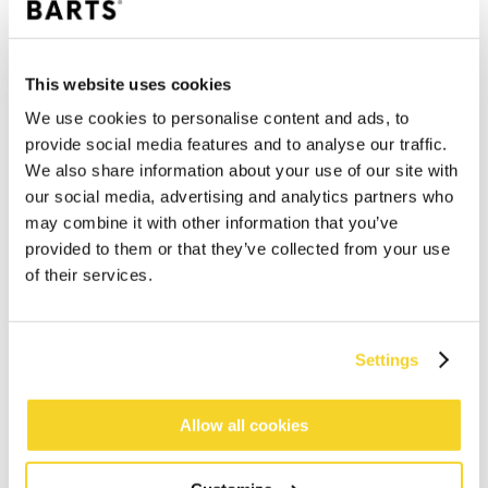
This website uses cookies
We use cookies to personalise content and ads, to
provide social media features and to analyse our traffic.
We also share information about your use of our site with
our social media, advertising and analytics partners who
may combine it with other information that you’ve
provided to them or that they’ve collected from your use
of their services.
IN WINKELWAGEN
Settings
Allow all cookies
Bestellingen die op werkdagen vóór 12:00 uur
worden geplaatst, worden dezelfde dag verzonden
Gratis verzending voor orders boven € 50,- binnen