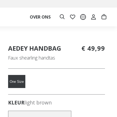
OVER ONS
AEDEY HANDBAG
€ 49,99
Faux shearling handtas
One Size
KLEUR
light brown