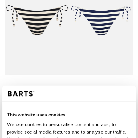
IN WINKELWAGEN
This website uses cookies
Bestellingen die op werkdagen vóór 12:00 uur
We use cookies to personalise content and ads, to
worden geplaatst, worden dezelfde dag verzonden
provide social media features and to analyse our traffic.
Gratis verzending voor orders boven € 50,- binnen