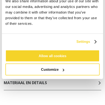
NL
We also share information about your use of our site with
our social media, advertising and analytics partners who
Binnen 30 dagen retourneren
may combine it with other information that you’ve
provided to them or that they’ve collected from your use
of their services.
BESCHRIJVING
Tanga bikinislip in streeppatroon
Settings
91% polyamide/nylon
Bandjes aan de zijkant; verstelbaar in maat
Normale beenuitsnijding
Allow all cookies
Normale bedekking van de billen
Mix & match met je favoriete bikini van BARTS
Customize
MATERIAAL EN DETAILS