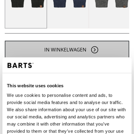
IN WINKELWAGEN
Bestellingen die op werkdagen vóór 12:00 uur
worden geplaatst, worden dezelfde dag verzonden
Gratis verzending voor orders boven € 50,- binnen
This website uses cookies
NL
We use cookies to personalise content and ads, to
Binnen 30 dagen retourneren
provide social media features and to analyse our traffic.
We also share information about your use of our site with
our social media, advertising and analytics partners who
may combine it with other information that you’ve
BESCHRIJVING
provided to them or that they’ve collected from your use