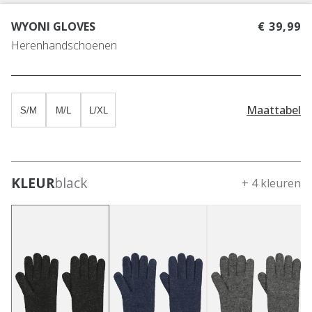
WYONI GLOVES
€ 39,99
Herenhandschoenen
Maattabel
S/M
M/L
L/XL
KLEUR
black
+ 4 kleuren