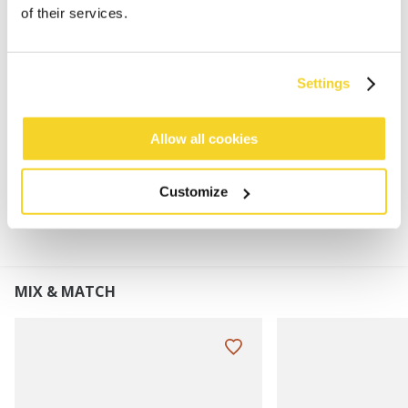
Gebreide handschoenen voor heren
of their services.
76% gerecycled polyester
Met fleece gevoerd
Perfect te combineren met de Wyoni Beanie en
Settings
Wyoni Scarf
Allow all cookies
MATERIAAL EN DETAILS
Customize
MIX & MATCH