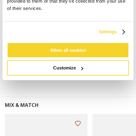
provided to them or that they’ve collected from your use
76% gerecycled polyester
of their services.
Nauwsluitende pasvorm
Gevoerd met een fleeceband
Perfect te combineren met de Wyoni Scarf en Wyoni
Settings
Gloves
Hoogte omslag: 8 cm
Allow all cookies
MATERIAAL EN DETAILS
Customize
MIX & MATCH