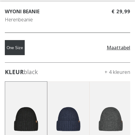
WYONI BEANIE
€ 29,99
Herenbeanie
Maattabel
One Size
KLEUR
black
+ 4 kleuren