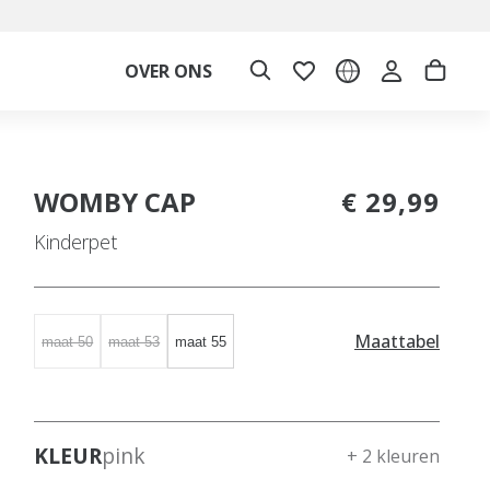
OVER ONS
WOMBY CAP
€ 29,99
Kinderpet
Maattabel
maat 50
maat 53
maat 55
KLEUR
pink
+ 2 kleuren