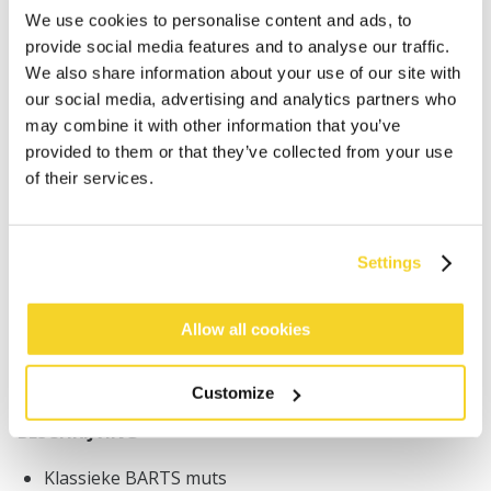
We use cookies to personalise content and ads, to
provide social media features and to analyse our traffic.
We also share information about your use of our site with
our social media, advertising and analytics partners who
may combine it with other information that you’ve
provided to them or that they’ve collected from your use
IN WINKELWAGEN
of their services.
Bestellingen die op werkdagen vóór 12:00 uur
worden geplaatst, worden dezelfde dag verzonden
Settings
Gratis verzending voor orders boven € 50,- binnen
NL
Allow all cookies
Binnen 30 dagen retourneren
Customize
BESCHRIJVING
Klassieke BARTS muts