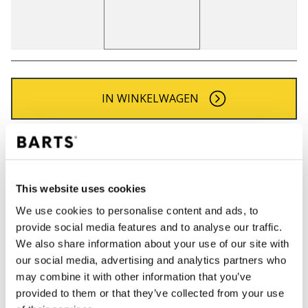
IN WINKELWAGEN
Bestellingen die op werkdagen vóór 12:00 uur
worden geplaatst, worden dezelfde dag verzonden
Gratis verzending voor orders boven € 50,- binnen
This website uses cookies
NL
We use cookies to personalise content and ads, to
Binnen 30 dagen retourneren
provide social media features and to analyse our traffic.
We also share information about your use of our site with
our social media, advertising and analytics partners who
BESCHRIJVING
may combine it with other information that you’ve
provided to them or that they’ve collected from your use
Klassieke BARTS fijn gebreide muts met omslag