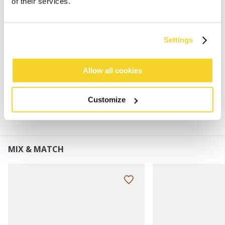
of their services.
60% Polylana®
Fleeceband gevoerd
Perfect te combineren met de Wilbert Scarf
Settings
Hoogte omslag: 7 cm
Allow all cookies
MATERIAAL EN DETAILS
Customize
MIX & MATCH