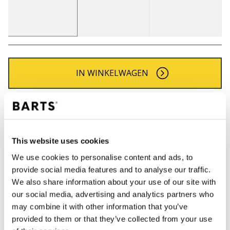
IN WINKELWAGEN
Bestellingen die op werkdagen vóór 12:00 uur
worden geplaatst, worden dezelfde dag verzonden
Gratis verzending voor orders boven € 50,- binnen
This website uses cookies
NL
We use cookies to personalise content and ads, to
Binnen 30 dagen retourneren
provide social media features and to analyse our traffic.
We also share information about your use of our site with
our social media, advertising and analytics partners who
BESCHRIJVING
may combine it with other information that you’ve
provided to them or that they’ve collected from your use
Klassieke BARTS fijn gebreide muts met omslag