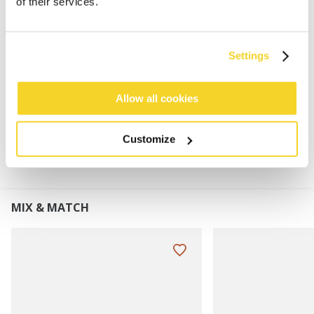
of their services.
60% Polylana®
Fleeceband gevoerd
Perfect te combineren met de Wilbert Scarf
Settings
Hoogte omslag: 7 cm
Allow all cookies
MATERIAAL EN DETAILS
Customize
MIX & MATCH