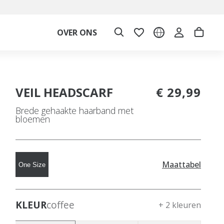
OVER ONS
VEIL HEADSCARF
€ 29,99
Brede gehaakte haarband met
bloemen
Maattabel
One Size
KLEUR
coffee
+ 2 kleuren