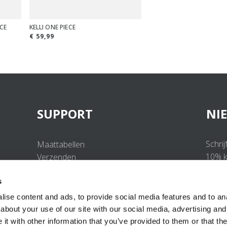
ECE
KELLI ONE PIECE
€ 59,99
SUPPORT
NI
Schrij
Maattabellen
10% ko
Verzenden
Retourneren
s
Veelgestelde vragen
Contact
ise content and ads, to provide social media features and to anal
UV-Beschermingsnorm
about your use of our site with our social media, advertising and
B2B Portal Login
t with other information that you’ve provided to them or that the