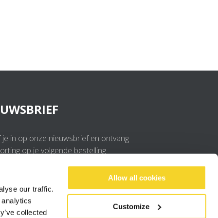
EUWSBRIEF
f je in op onze nieuwsbrief en ontvang
rting op je volgende bestelling
OK
Allow all cookies
yse our traffic.
 analytics
Ik ga akkoord met de
privacy policy
.
Customize
y’ve collected