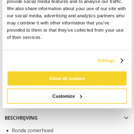
provide social media features and to analyse our traffic.
We also share information about your use of our site with
our social media, advertising and analytics partners who
may combine it with other information that you’ve
provided to them or that they’ve collected from your use
of their services.
IN WINKELWAGEN
Settings
Bestellingen die op werkdagen vóór 12:00 uur
worden geplaatst, worden dezelfde dag verzonden
Gratis verzending voor orders boven € 50,- binnen
Allow all cookies
NL
Binnen 30 dagen retourneren
Customize
BESCHRIJVING
Ronde zomerhoed