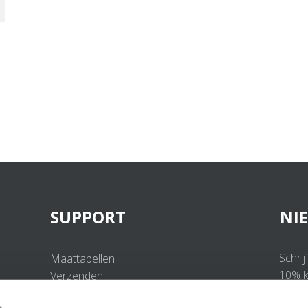
SUPPORT
NI
Schrij
Maattabellen
10% ko
Verzenden
Retourneren
s