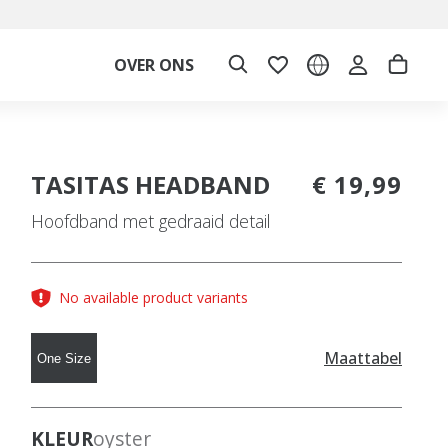
OVER ONS
TASITAS HEADBAND
€ 19,99
Hoofdband met gedraaid detail
No available product variants
Maattabel
One Size
KLEUR
oyster