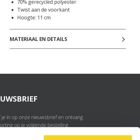
70% gerecycled polyester
Twist aan de voorkant
Hoogte: 11 cm
MATERIAAL EN DETAILS
EUWSBRIEF
f je in op onze nieuwsbrief en ontvang
rting op je volgende bestelling