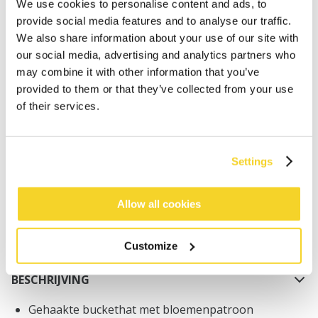
We use cookies to personalise content and ads, to
provide social media features and to analyse our traffic.
We also share information about your use of our site with
our social media, advertising and analytics partners who
may combine it with other information that you’ve
provided to them or that they’ve collected from your use
IN WINKELWAGEN
of their services.
Bestellingen die op werkdagen vóór 12:00 uur
Settings
worden geplaatst, worden dezelfde dag verzonden
Gratis verzending voor orders boven € 50,- binnen
NL
Allow all cookies
Binnen 30 dagen retourneren
Customize
BESCHRIJVING
Gehaakte buckethat met bloemenpatroon