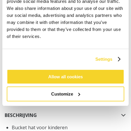
provide social media features and to analyse our traffic.
We also share information about your use of our site with
our social media, advertising and analytics partners who
may combine it with other information that you’ve
provided to them or that they’ve collected from your use
of their services.
IN WINKELWAGEN
Settings
Bestellingen die op werkdagen vóór 12:00 uur
worden geplaatst, worden dezelfde dag verzonden
Gratis verzending voor orders boven € 50,- binnen
Allow all cookies
NL
Binnen 30 dagen retourneren
Customize
BESCHRIJVING
Bucket hat voor kinderen