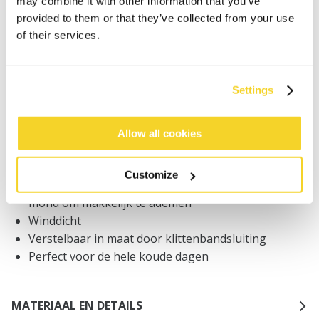
may combine it with other information that you’ve
worden geplaatst, worden dezelfde dag verzonden
provided to them or that they’ve collected from your use
Gratis verzending voor orders boven € 50,- binnen
of their services.
NL
Binnen 30 dagen retourneren
Settings
BESCHRIJVING
Allow all cookies
Unisex gezichtsmasker
Fleece van 100% gerecycled polyester
Customize
Neopreen mondstuk met openingen bij de neus en
mond om makkelijk te ademen
Winddicht
Verstelbaar in maat door klittenbandsluiting
Perfect voor de hele koude dagen
MATERIAAL EN DETAILS