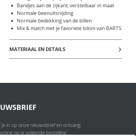
Bandjes aan de zijkant; verstelbaar in maat
Normale beenuitsnijding
Normale bedekking van de billen
Mix & match met je favoriete bikini van BARTS
MATERIAAL EN DETAILS
EUWSBRIEF
f je in op onze nieuwsbrief en ontvang
rting op je volgende bestelling