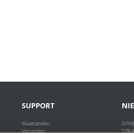
SUPPORT
NI
Schrij
Maattabellen
10% ko
Verzenden