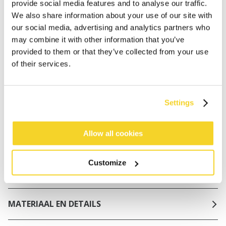
NL
provide social media features and to analyse our traffic.
We also share information about your use of our site with
Binnen 30 dagen retourneren
our social media, advertising and analytics partners who
may combine it with other information that you’ve
provided to them or that they’ve collected from your use
BESCHRIJVING
of their services.
Bikinitop in matte stof
71% gerecycled polyamide/nylon
Settings
Zachte niet-uitneembare cups
Clipsluiting met brede backwings voor extra
ondersteuning
Allow all cookies
Bredere schouderbandjes voor extra ondersteuning
Verstelbare schouderbandjes om recht of gekruist
Customize
naar achteren te dragen
MATERIAAL EN DETAILS