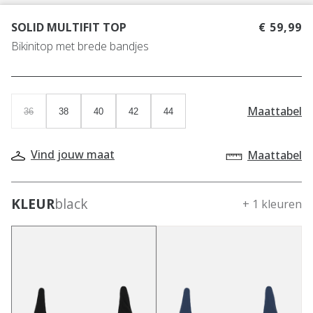
SOLID MULTIFIT TOP
€ 59,99
Bikinitop met brede bandjes
Maattabel
36
38
40
42
44
Vind jouw maat
Maattabel
KLEUR
black
+ 1 kleuren