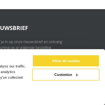
EUWSBRIEF
f je in op onze nieuwsbrief en ontvang
rting op je volgende bestelling
OK
Allow all cookies
yse our traffic.
 analytics
Ik ga akkoord met de
privacy policy
.
Customize
y’ve collected