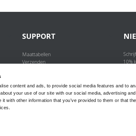
SUPPORT
NI
Schrij
Maattabellen
10% ko
Verzenden
Retourneren
s
Veelgestelde vragen
Contact
ise content and ads, to provide social media features and to anal
UV-Beschermingsnorm
about your use of our site with our social media, advertising and
B2B Portal Login
t with other information that you’ve provided to them or that the
Privacy Policy
ices.
Algemene voorwaarden
Productconformiteit