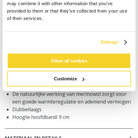
may combine it with other information that you’ve
Bestellingen die op werkdagen vóór 12:00 uur
provided to them or that they’ve collected from your use
worden geplaatst, worden dezelfde dag verzonden
of their services.
Gratis verzending voor orders boven € 50,- binnen
NL
Binnen 30 dagen retourneren
Settings
Allow all cookies
BESCHRIJVING
Zachte unisex hoofdband
Customize
100% merinowol
De natuurlijke werking van merinowol zorgt voor
een goede warmteregulatie en ademend vermogen
Dubbellaags
Hoogte hoofdband: 9 cm