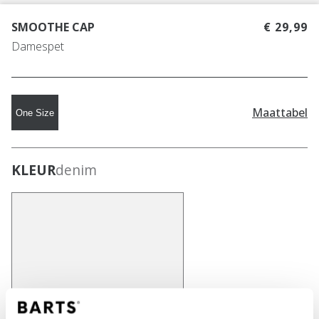
SMOOTHE CAP
€ 29,99
Damespet
Maattabel
One Size
KLEUR
denim