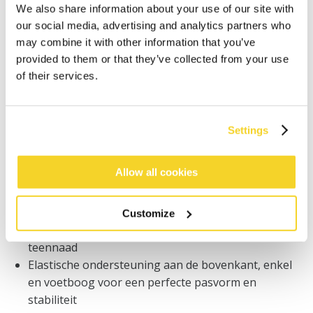
Bestellingen die op werkdagen vóór 12:00 uur
We also share information about your use of our site with
worden geplaatst, worden dezelfde dag verzonden
our social media, advertising and analytics partners who
Gratis verzending voor orders boven € 50,- binnen
may combine it with other information that you’ve
NL
provided to them or that they’ve collected from your use
Binnen 30 dagen retourneren
of their services.
BESCHRIJVING
Settings
Warme unisex skisokken
Allow all cookies
27% merinowol
De natuurlijke werking van merinowol zorgt voor
een goede warmteregulatie en vochtopname
Customize
Voelt zacht aan op de huid en heeft een platte
teennaad
Elastische ondersteuning aan de bovenkant, enkel
en voetboog voor een perfecte pasvorm en
stabiliteit