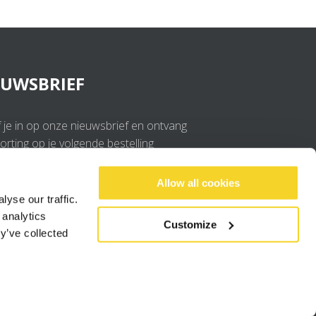
EUWSBRIEF
f je in op onze nieuwsbrief en ontvang
rting op je volgende bestelling
OK
Allow all cookies
yse our traffic.
 analytics
Ik ga akkoord met de
privacy policy
.
Customize
y’ve collected