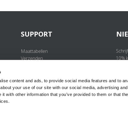
SUPPORT
NI
Schrij
Maattabellen
10% ko
Verzenden
Retourneren
s
Veelgestelde vragen
Contact
ise content and ads, to provide social media features and to anal
UV-Beschermingsnorm
about your use of our site with our social media, advertising and
B2B Portal Login
t with other information that you’ve provided to them or that the
Privacy Policy
ices.
Algemene voorwaarden
Productconformiteit