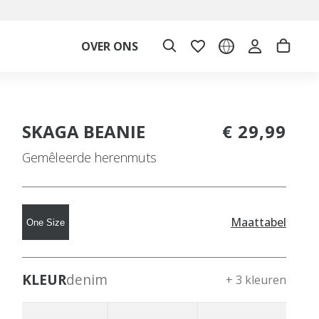
OVER ONS
SKAGA BEANIE
€ 29,99
Gemêleerde herenmuts
Maattabel
One Size
KLEUR
denim
+ 3 kleuren