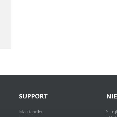
SUPPORT
NI
Schrij
Maattabellen