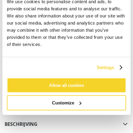
We use cookies to personalise content and ads, to
provide social media features and to analyse our traffic.
We also share information about your use of our site with
our social media, advertising and analytics partners who
may combine it with other information that you’ve
provided to them or that they’ve collected from your use
of their services.
IN WINKELWAGEN
Settings
Bestellingen die op werkdagen vóór 12:00 uur
worden geplaatst, worden dezelfde dag verzonden
Gratis verzending voor orders boven € 50,- binnen
Allow all cookies
NL
Binnen 30 dagen retourneren
Customize
BESCHRIJVING