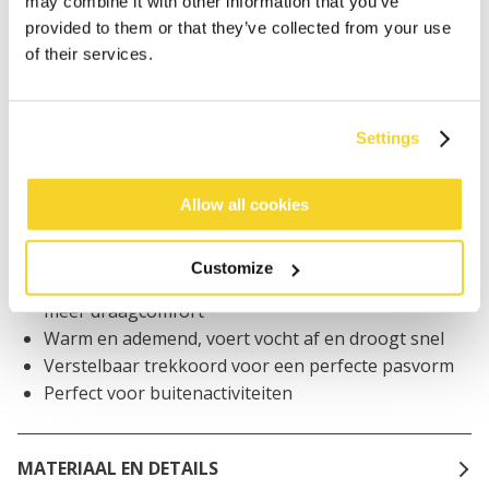
may combine it with other information that you’ve
worden geplaatst, worden dezelfde dag verzonden
provided to them or that they’ve collected from your use
Gratis verzending voor orders boven € 50,- binnen
of their services.
NL
Binnen 30 dagen retourneren
Settings
BESCHRIJVING
Allow all cookies
Unisex muts
Polartec Powerstretch Pro-stof
Customize
4-way stretch stof vormt zich naar het lichaam voor
meer draagcomfort
Warm en ademend, voert vocht af en droogt snel
Verstelbaar trekkoord voor een perfecte pasvorm
Perfect voor buitenactiviteiten
MATERIAAL EN DETAILS