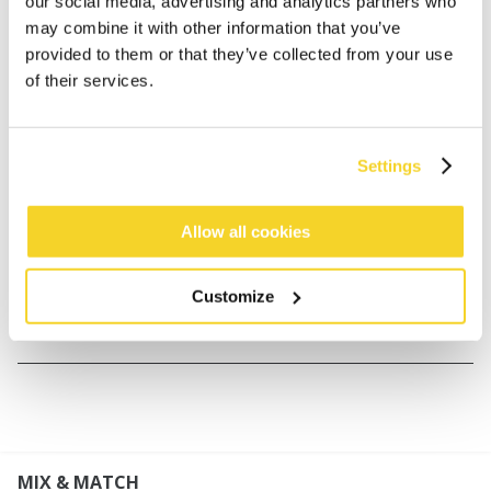
our social media, advertising and analytics partners who
Binnen 30 dagen retourneren
may combine it with other information that you’ve
provided to them or that they’ve collected from your use
of their services.
BESCHRIJVING
Kort broekje in losse pasvorm
Settings
100% katoen
Beschikbaar in maat S/M and M/L
Halve breedte (plat gemeten) voor maat S/M: 38 cm
Allow all cookies
Halve breedte (plat gemeten) voor maat M/L: 40 cm
Customize
MATERIAAL EN DETAILS
MIX & MATCH