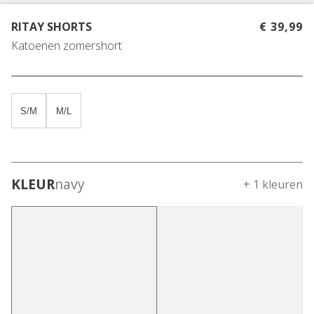
RITAY SHORTS
€ 39,99
Katoenen zomershort
S/M
M/L
KLEUR
navy
+ 1 kleuren