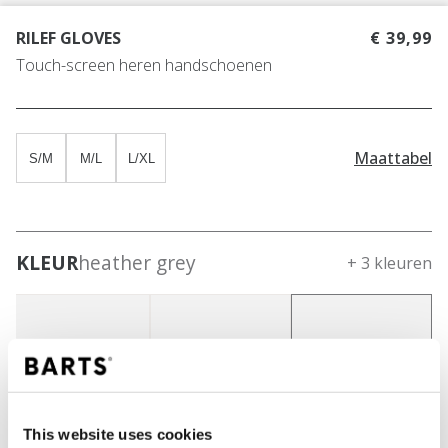
RILEF GLOVES
€ 39,99
Touch-screen heren handschoenen
Maattabel
S/M
M/L
L/XL
KLEUR
heather grey
+ 3 kleuren
This website uses cookies