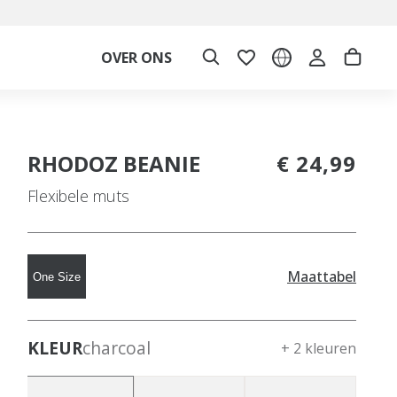
OVER ONS
RHODOZ BEANIE
€ 24,99
Flexibele muts
Maattabel
One Size
KLEUR
charcoal
+ 2 kleuren