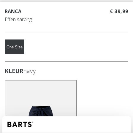
RANCA
€ 39,99
Effen sarong
One Size
KLEUR
navy