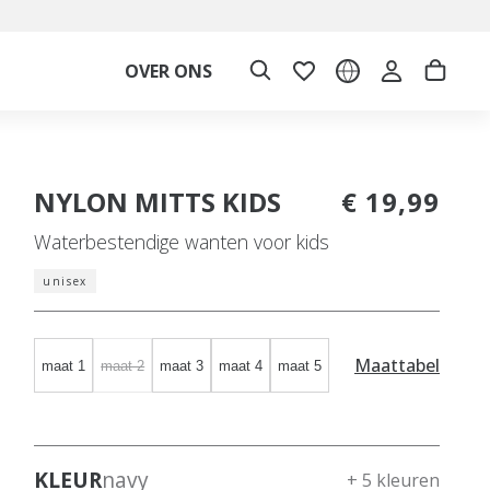
OVER ONS
NYLON MITTS KIDS
€ 19,99
Waterbestendige wanten voor kids
unisex
Maattabel
maat 1
maat 2
maat 3
maat 4
maat 5
KLEUR
navy
+ 5 kleuren