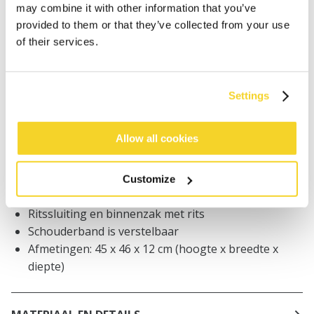
may combine it with other information that you’ve
Bestellingen die op werkdagen vóór 12:00 uur
provided to them or that they’ve collected from your use
worden geplaatst, worden dezelfde dag verzonden
of their services.
Gratis verzending voor orders boven € 50,- binnen
NL
Binnen 30 dagen retourneren
Settings
Allow all cookies
BESCHRIJVING
Schoudertas
Customize
100% polyamide/nylon
Ritssluiting en binnenzak met rits
Schouderband is verstelbaar
Afmetingen: 45 x 46 x 12 cm (hoogte x breedte x
diepte)