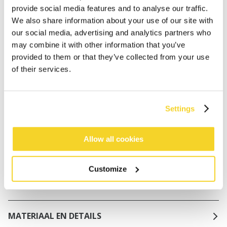
Binnen 30 dagen retourneren
provide social media features and to analyse our traffic.
We also share information about your use of our site with
our social media, advertising and analytics partners who
BESCHRIJVING
may combine it with other information that you’ve
provided to them or that they’ve collected from your use
Vingerloze wanten voor meisjes
of their services.
8% wol
Zacht en elastisch
Space-dyed voor een unieke look, de wanten
Settings
kunnen in kleurvolgorde afwijken van de
productafbeelding
Allow all cookies
Mogelijkheid om de vingers te bedekken voor extra
warmte
Maatindicatie: maat 3: 4-6 jaar, maat 4: 6-8 jaar
Customize
Perfect te combineren met de Niagra Beanie
MATERIAAL EN DETAILS