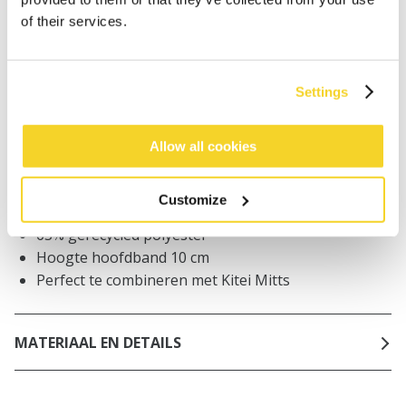
Bestellingen die op werkdagen vóór 12:00 uur
of their services.
worden geplaatst, worden dezelfde dag verzonden
Gratis verzending voor orders boven € 50,- binnen
NL
Settings
Binnen 30 dagen retourneren
Allow all cookies
BESCHRIJVING
Customize
Hoofdband met gekruist detail aan de voorkant
63% gerecycled polyester
Hoogte hoofdband 10 cm
Perfect te combineren met Kitei Mitts
MATERIAAL EN DETAILS