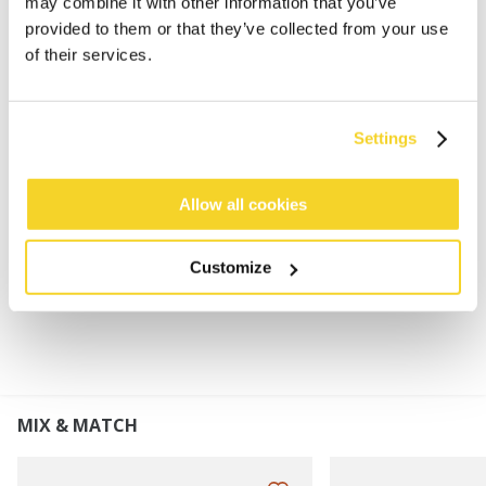
may combine it with other information that you’ve
provided to them or that they’ve collected from your use
of their services.
BESCHRIJVING
Zomerse kimono
Settings
100% viscose
One size: past maat 36 - maat 44
Lengte middenachter (gemeten incl. boord): 120 cm
Allow all cookies
Customize
MATERIAAL EN DETAILS
MIX & MATCH