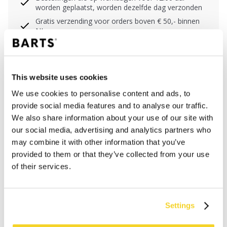
worden geplaatst, worden dezelfde dag verzonden
Gratis verzending voor orders boven € 50,- binnen
NL
Binnen 30 dagen retourneren
This website uses cookies
BESCHRIJVING
We use cookies to personalise content and ads, to
provide social media features and to analyse our traffic.
De Multicol Polar Nordic is een zeer rekbare col,
We also share information about your use of our site with
gemaakt van polyester. Deze col kan op verschillende
our social media, advertising and analytics partners who
manieren gedragen worden. Het onderste gedeelte is
may combine it with other information that you’ve
gemaakt van 100% gerecycled fleece.
provided to them or that they’ve collected from your use
of their services.
MATERIAAL EN DETAILS
Settings