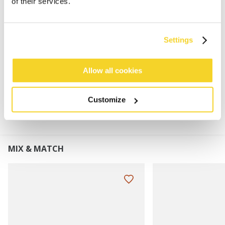
of their services.
100% acryl
Zachte voering van imitatiebont
Verstelbaar frame waardoor geschikt voor
Settings
volwassenen en kinderen
Allow all cookies
MATERIAAL EN DETAILS
Customize
MIX & MATCH