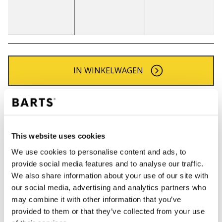
IN WINKELWAGEN
Bestellingen die op werkdagen vóór 12:00 uur
worden geplaatst, worden dezelfde dag verzonden
Gratis verzending voor orders boven € 50,- binnen
This website uses cookies
NL
We use cookies to personalise content and ads, to
Binnen 30 dagen retourneren
provide social media features and to analyse our traffic.
We also share information about your use of our site with
our social media, advertising and analytics partners who
BESCHRIJVING
may combine it with other information that you’ve
provided to them or that they’ve collected from your use
Gebreide oorwarmers