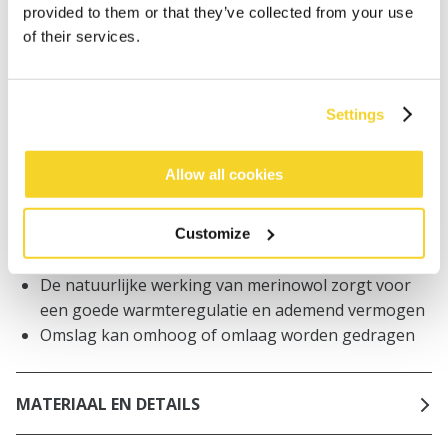
worden geplaatst, worden dezelfde dag verzonden
provided to them or that they’ve collected from your use
Gratis verzending voor orders boven € 50,- binnen
of their services.
NL
Binnen 30 dagen retourneren
Settings
BESCHRIJVING
Allow all cookies
Unisex muts van merinowol
100% merinowol
Customize
Zacht en rekbaar
De natuurlijke werking van merinowol zorgt voor
een goede warmteregulatie en ademend vermogen
Omslag kan omhoog of omlaag worden gedragen
MATERIAAL EN DETAILS